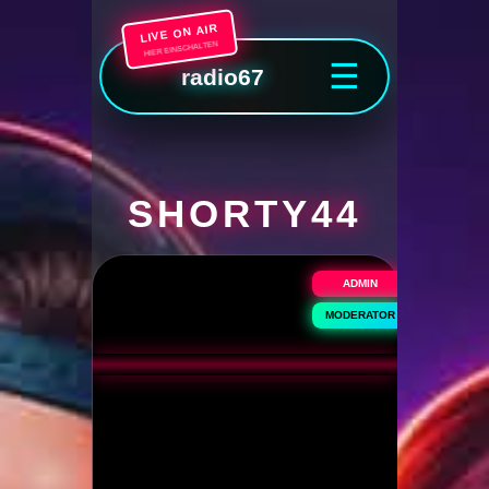
LIVE ON AIR
HIER EINSCHALTEN
☰
radio67
SHORTY44
ADMIN
MODERATOR