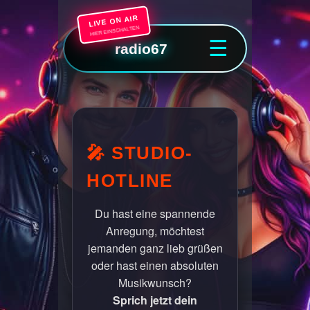
LIVE ON AIR
HIER EINSCHALTEN
☰
radio67
🎤 STUDIO-
HOTLINE
Du hast eine spannende
Anregung, möchtest
jemanden ganz lieb grüßen
oder hast einen absoluten
Musikwunsch?
Sprich jetzt dein