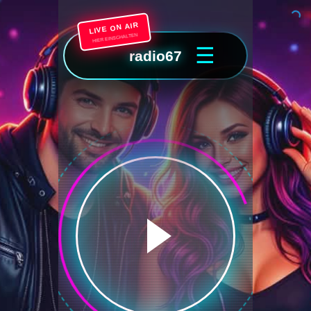
LIVE ON AIR
HIER EINSCHALTEN
☰
radio67