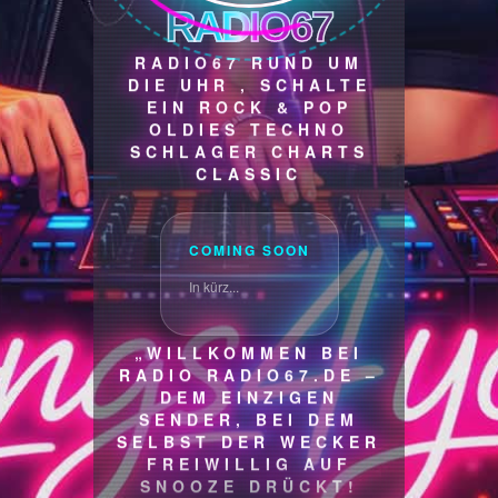
RADIO67
RADIO67 RUND UM
DIE UHR , SCHALTE
EIN ROCK & POP
OLDIES TECHNO
SCHLAGER CHARTS
CLASSIC
COMING SOON
In kürz...
„WILLKOMMEN BEI
RADIO RADIO67.DE –
DEM EINZIGEN
SENDER, BEI DEM
SELBST DER WECKER
FREIWILLIG AUF
SNOOZE DRÜCKT!