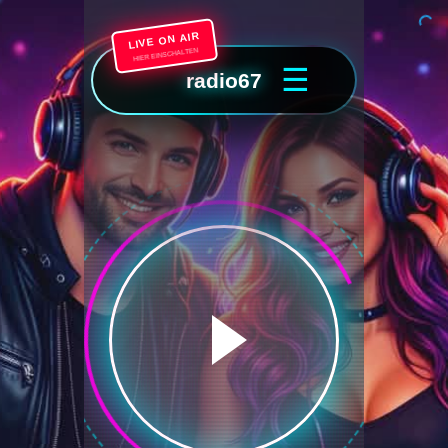
LIVE ON AIR
HIER EINSCHALTEN
☰
radio67