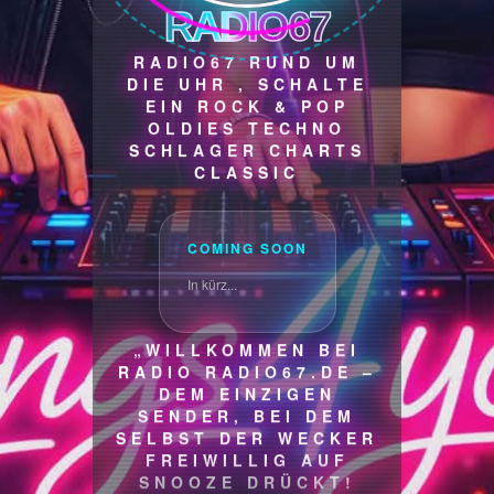
RADIO67
RADIO67 RUND UM
DIE UHR , SCHALTE
EIN ROCK & POP
OLDIES TECHNO
SCHLAGER CHARTS
CLASSIC
COMING SOON
In kürz...
„WILLKOMMEN BEI
RADIO RADIO67.DE –
DEM EINZIGEN
SENDER, BEI DEM
SELBST DER WECKER
FREIWILLIG AUF
SNOOZE DRÜCKT!